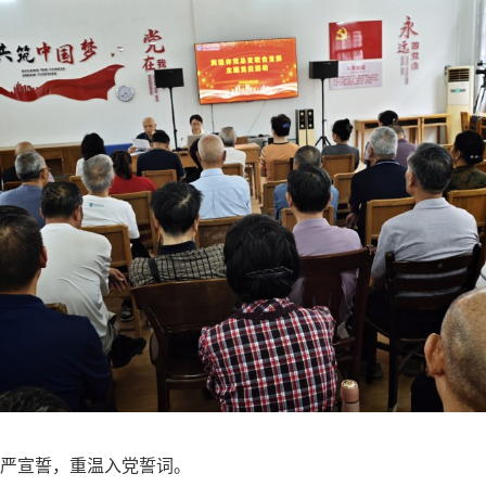
严宣誓，重温入党誓词。